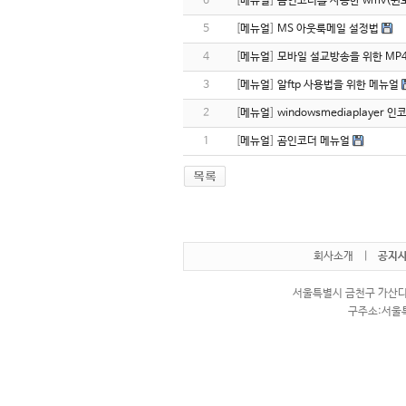
6
[
메뉴얼
]
곰인코더를 사용한 wmv(윈
5
[
메뉴얼
]
MS 아웃룩메일 설정법
4
[
메뉴얼
]
모바일 설교방송을 위한 MP
3
[
메뉴얼
]
알ftp 사용법을 위한 메뉴얼
2
[
메뉴얼
]
windowsmediaplayer 인
1
[
메뉴얼
]
곰인코더 메뉴얼
회사소개
|
공지
서울특별시 금천구 가산디지털
구주소:서울특