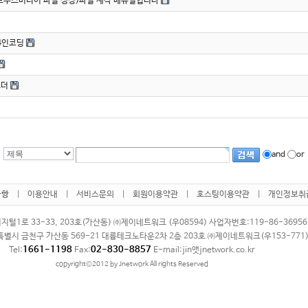
도우즈미디어 파일 생성)파일 제작 메뉴얼입니다
4인코딩
코더
and
or
사항
|
이용안내
|
서비스문의
|
회원이용약관
|
호스팅이용약관
|
개인정보취
1로 33-33, 203호(가산동) ㈜제이네트워크 (우08594) 사업자번호:119-86-3695
별시 금천구 가산동 569-21 대륭테크노타운2차 2층 203호 ㈜제이네트워크(우153-771
1661-1198
02-830-8857
Tel:
Fax:
E-mail:jin앳jnetwork.co.kr
copyright©2012 by Jnetwork All rights Reserved