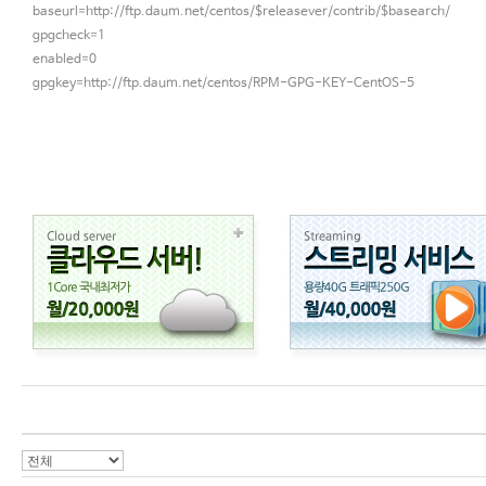
baseurl=http://ftp.daum.net/centos/$releasever/contrib/$basearch/
gpgcheck=1
enabled=0
gpgkey=http://ftp.daum.net/centos/RPM-GPG-KEY-CentOS-5