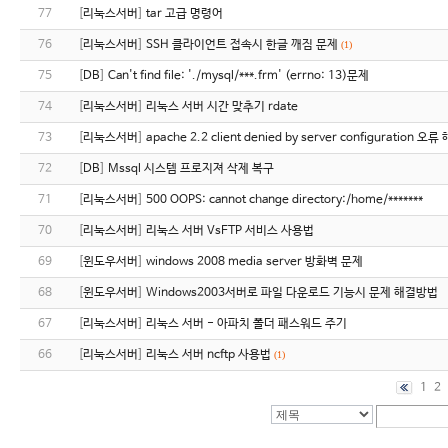
77
[
리눅스서버
]
tar 고급 명령어
76
[
리눅스서버
]
SSH 클라이언트 접속시 한글 깨짐 문제
(1)
75
[
DB
]
Can't find file: './mysql/***.frm' (errno: 13)문제
74
[
리눅스서버
]
리눅스 서버 시간 맞추기 rdate
73
[
리눅스서버
]
apache 2.2 client denied by server configuration 
72
[
DB
]
Mssql 시스템 프로지져 삭제 복구
71
[
리눅스서버
]
500 OOPS: cannot change directory:/home/*******
70
[
리눅스서버
]
리눅스 서버 VsFTP 서비스 사용법
69
[
윈도우서버
]
windows 2008 media server 방화벽 문제
68
[
윈도우서버
]
Windows2003서버로 파일 다운로드 기능시 문제 해결방법
67
[
리눅스서버
]
리눅스 서버 - 아파치 폴더 패스워드 주기
66
[
리눅스서버
]
리눅스 서버 ncftp 사용법
(1)
1
2