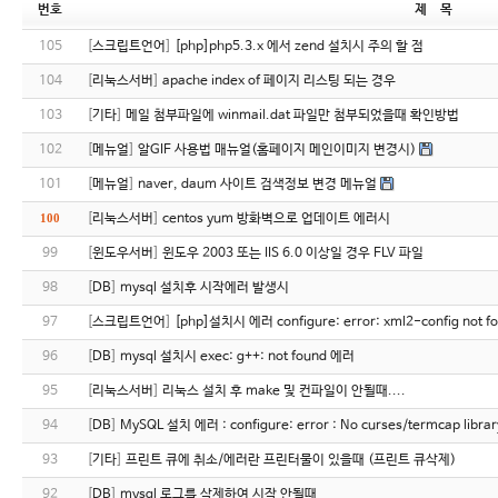
번호
제 목
105
[
스크립트언어
]
[php]php5.3.x 에서 zend 설치시 주의 할 점
104
[
리눅스서버
]
apache index of 페이지 리스팅 되는 경우
103
[
기타
]
메일 첨부파일에 winmail.dat 파일만 첨부되었을때 확인방법
102
[
메뉴얼
]
알GIF 사용법 매뉴얼(홈페이지 메인이미지 변경시)
101
[
메뉴얼
]
naver, daum 사이트 검색정보 변경 메뉴얼
100
[
리눅스서버
]
centos yum 방화벽으로 업데이트 에러시
99
[
윈도우서버
]
윈도우 2003 또는 IIS 6.0 이상일 경우 FLV 파일
98
[
DB
]
mysql 설치후 시작에러 발생시
97
[
스크립트언어
]
[php]설치시 에러 configure: error: xml2-config not fou
96
[
DB
]
mysql 설치시 exec: g++: not found 에러
95
[
리눅스서버
]
리눅스 설치 후 make 및 컨파일이 안될때....
94
[
DB
]
MySQL 설치 에러 : configure: error : No curses/termcap librar
93
[
기타
]
프린트 큐에 취소/에러란 프린터물이 있을때 (프린트 큐삭제)
92
[
DB
]
mysql 로그를 삭제하여 시작 안될때