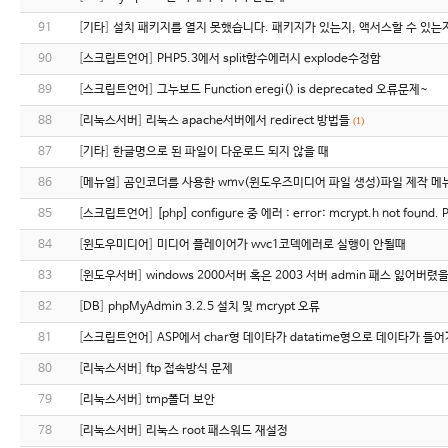
91
[
기타
]
설치 패키지를 열지 못했습니다. 패키지가 있는지, 액서스할 수 있는
90
[
스크립트언어
]
PHP5.3에서 split함수에러시 explode수정함
89
[
스크립트언어
]
그누보드 Function eregi() is deprecated 오류문제~
88
[
리눅스서버
]
리눅스 apache서버에서 redirect 방법들
(1)
87
[
기타
]
한글명으로 된 파일이 다운로드 되지 않을 때
86
[
메뉴얼
]
곰인코더를 사용한 wmv(윈도우즈미디어 파일 생성)파일 제작 
85
[
스크립트언어
]
[php] configure 중 에러 : error: mcrypt.h not found. Pl
84
[
윈도우미디어
]
미디어 플레이어가 wvc1코덱에러로 실행이 안될때
83
[
윈도우서버
]
windows 2000서버 혹은 2003 서버 admin 패스 잃어버
82
[
DB
]
phpMyAdmin 3.2.5 설치 및 mcrypt 오류
81
[
스크립트언어
]
ASP에서 char형 데이타가 datatime형으로 데이타가 들
80
[
리눅스서버
]
ftp 접속방식 문제
79
[
리눅스서버
]
tmp폴더 보안
78
[
리눅스서버
]
리눅스 root 패스워드 재설정