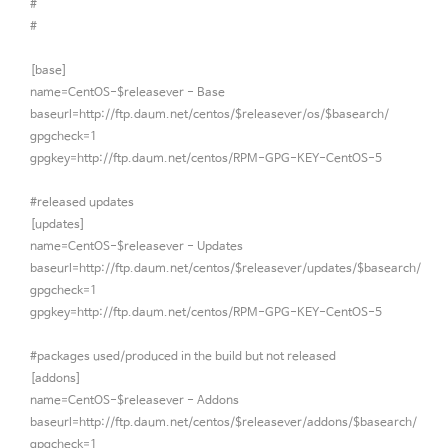
#
#
[base]
name=CentOS-$releasever - Base
baseurl=http://ftp.daum.net/centos/$releasever/os/$basearch/
gpgcheck=1
gpgkey=http://ftp.daum.net/centos/RPM-GPG-KEY-CentOS-5
#released updates
[updates]
name=CentOS-$releasever - Updates
baseurl=http://ftp.daum.net/centos/$releasever/updates/$basearch/
gpgcheck=1
gpgkey=http://ftp.daum.net/centos/RPM-GPG-KEY-CentOS-5
#packages used/produced in the build but not released
[addons]
name=CentOS-$releasever - Addons
baseurl=http://ftp.daum.net/centos/$releasever/addons/$basearch/
gpgcheck=1