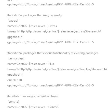
gpgkey=http://ftp.daum.net/centos/RPM-GPG-KEY-CentOS-5
#additional packages that may be useful
[extras]
name=CentOS-$releasever - Extras
baseurl=http://ftp.daum.net/centos/$releasever/extras/$basearch/
gpgcheck=1
gpgkey=http://ftp.daum.net/centos/RPM-GPG-KEY-CentOS-5
#additional packages that extend functionality of existing packages
[centosplus]
name=CentOS-$releasever - Plus
baseurl=http://ftp.daum.net/centos/$releasever/centosplus/$basearch/
gpgcheck=1
enabled=0
gpgkey=http://ftp.daum.net/centos/RPM-GPG-KEY-CentOS-5
#contrib - packages by Centos Users
[contrib]
name=CentOS-$releasever - Contrib