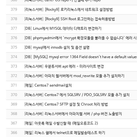
380
[
리눅스서버
]
cent7 OS repo 가 안될때 추가 repo
379
[
리눅스서버
]
[Rocky9] 로키리눅스에서 네트워크 설정방법
378
[
리눅스서버
]
[Rocky9] SSH Root 로그인하는 접속허용방법
377
[
DB
]
Linux에서 MYSQL 데이터 디렉토리 변경하기
376
[
DB
]
phpmyadmin에서 'mcrypt 확장모듈을 불러올 수 없습니다' 에러 시
375
[
DB
]
mysql에서 innodb 설치 및 옵션 설명
374
[
DB
]
[MySQL] mysql error 1364 Field doesn't have a default v
373
[
리눅스서버
]
우분투서버 apt 에러 - 미러사이트 변경
372
[
리눅스서버
]
아파치 웹서버에서 mod_rewrite 모듈 추가 설치하기
371
[
메일
]
Centos7 sendmail설치
370
[
리눅스서버
]
Centos7 에서 SQLSRV / PDO_SQLSRV 모듈 추가 설치
369
[
리눅스서버
]
Centos7 SFTP 설정 및 Chroot 처리 방법
368
[
리눅스서버
]
리눅스서버에서 아파치웹 서버 / php 버전 노출방지
367
[
메일
]
아웃룩 메일 수발신할 때 (메일오류코드 2)
366
[
메일
]
리눅스 쉘에서 telnet으로 메일발송테스트 하기