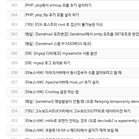
365
[
PHP
]
php에서 shmop 모듈 추가 설치하기
364
[
PHP
]
php_ftp 추가 모듈 설치 하기
363
[
기타
]
ESXi 호스트의 root 로 접근이 불가능한 이슈
362
[
메일
]
[Sendmail 포트변경] Sendmail에서 smtp 포트를 587포트로 변
361
[
메일
]
[Sendmail 스팸 IP ADDRESS 체크]
360
[
DB
]
[mysql 디비체크] myisamchk 사용 옵션
359
[
DB
]
mysql 로그 최적화 하기
358
[
리눅스서버
]
아파치서버에서 동시접속자 수를 알아보려고 할 때
357
[
리눅스서버
]
Apache서버에 mod_url 추가 설치
356
[
리눅스서버
]
Cronlog 설정 하는 법
355
[
메일
]
[sendmail] 메일발송이 안될 때 (오류 Relaying temporarily denied
354
[
기타
]
그누보드4(EUCKR)에서 그누보드5(UTF8)로 데이타이전 하기
353
[
리눅스서버
]
mkfs로 포맷이 안되는 경우 (오류 dev/sdb2 is apparently in u
352
[
리눅스서버
]
우분투18.04 vi 에디터에서 글자가 깨져 보일 때