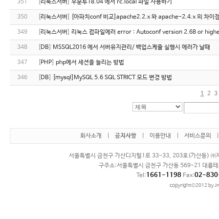
351
[
리눅스서버
]
우분투18.04 에서 rc.local 파일 사용하기
350
[
리눅스서버
]
[아파치conf 비교]apache2.2.x 와 apache-2.4.x 의 차이
349
[
리눅스서버
]
리눅스 컴파일에러 error : Autoconf version 2.68 or higher
348
[
DB
]
MSSQL2016 에서 서버유지관리/ 백업스케쥴 실행시 에러가 날때
347
[
PHP
]
php에서 세션을 늘리는 방법
346
[
DB
]
[mysql]MySQL 5.6 SQL STRICT 모드 변경 방법
1
2
3
회사소개
|
공지사항
|
이용안내
|
서비스문의
서울특별시 금천구 가산디지털1로 33-33, 203호(가산동) ㈜제
구주소:서울특별시 금천구 가산동 569-21 대륭테
1661-1198
02-830
Tel:
Fax:
copyright©2012 by Jn