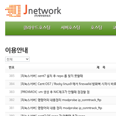
클라우드호스팅
서버호스팅
호스팅
이용안내
번호
제 목
385
[
리눅스서버
]
cent7 설치 후 repo 를 찾지 못할때
384
[
리눅스서버
]
Cent OS7 / Rocky linux9 에서 firewalld 방화벽 시작시
383
[
PROXMOX
]
vm 생성 후 NIC체크가 안될때 점검할 점
382
[
리눅스서버
]
명령어의 내용정리 modprobe ip_conntrack_ftp
381
[
리눅스서버
]
명령어의 내용 정리 modprobe ip_conntrack_ftp