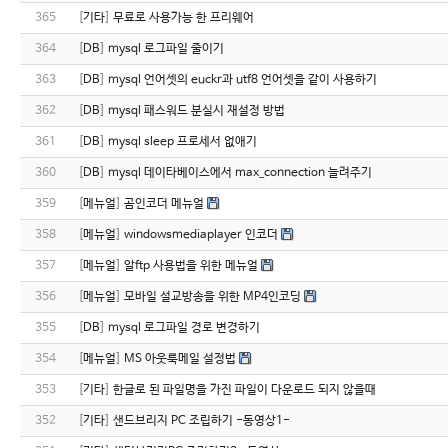
365
[
기타
]
무료로 사용가능 한 프리웨어
364
[
DB
]
mysql 로그파일 줄이기
363
[
DB
]
mysql 언어셋의 euckr과 utf8 언어셋을 같이 사용하기
362
[
DB
]
mysql 패스워드 분실시 재설정 방법
361
[
DB
]
mysql sleep 프로세서 없애기
360
[
DB
]
mysql 데이타베이스에서 max_connection 늘려주기
359
[
메뉴얼
]
곰인코더 메뉴얼
358
[
메뉴얼
]
windowsmediaplayer 인코더
357
[
메뉴얼
]
알ftp 사용법을 위한 메뉴얼
356
[
메뉴얼
]
모바일 설교방송을 위한 MP4인코딩
355
[
DB
]
mysql 로그파일 경로 변경하기
354
[
메뉴얼
]
MS 아웃룩메일 설정법
353
[
기타
]
한글로 된 파일명을 가진 파일이 다운로드 되지 않을때
352
[
기타
]
샌드브리지 PC 조립하기 -동영상1-