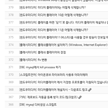
380
[
윈도우미디어
]
Windows 98에서 동영상이 실행되지 않습니다. 어떻게 하
379
[
윈도우미디어
]
미디어 플레이어9는 어떻게 삭제합니까?
378
[
윈도우미디어
]
미디어 플레이어 10은 어떻게 삭제합니까?
377
[
윈도우미디어
]
플레이를 하면 '닫기'로 뜹니다. 미디어 플레이어 재설치나
376
[
윈도우미디어
]
미디어 플레이어 11은 어떻게 삭제합니까?
375
[
윈도우미디어
]
미디어 플레이어11(비스타)을 사용할 경우 방송이 안보일 
374
[
플래시미디어
]
플레쉬플레이어 설치하기 (Windows, Internet Explorer)
373
[
플래시미디어
]
플레쉬 플레이어의 장점
372
[
플래시미디어
]
flv 변환
371
[
DB
]
mysql에서 kill process 하기
370
[
스크립트언어
]
아이온큐브 라이브러리 사용후 아파치에러
369
[
윈도우미디어
]
미디어플레이어 에서 지정한 프로토콜이 지원되지 않습니다
368
[
윈도우미디어
]
미디어플레이어 재설치시 - 다운로드 링크
367
[
기타
]
제로보드 자동글 등록 방지 코드(링크참조)
366
[
DB
]
mysql 디비생성 스크립트