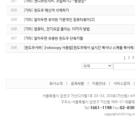
351
[
기타
]
샌디브릿지PC 조립하기2 -동영상-
350
[
기타
]
윈도우 메신저 삭제하기
349
[
기타
]
알아두면 유익한 기본적인 컴퓨터용어[2]
348
[
기타
]
컴퓨터_ 전기요금 줄이는 10가지 방법
347
[
기타
]
알아두면 유용한 윈도우 단축키들
346
[
윈도우서버
]
[robocopy 사용법]윈도우에서 실시간 복사나 스케줄 복사에
1
2
3
회사소개
|
공지사항
|
이용안내
|
서비스문의
서울특별시 금천구 가산디지털1로 33-33, 203호(가산동) ㈜제
구주소:서울특별시 금천구 가산동 569-21 대륭테
1661-1198
02-830
Tel:
Fax:
copyright©2012 by Jn