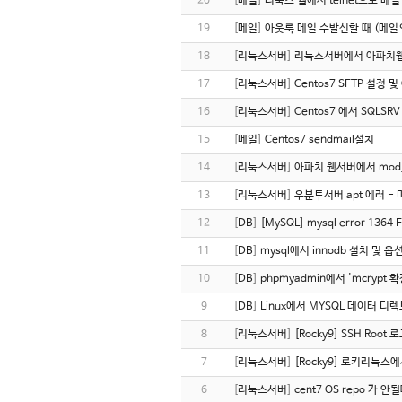
20
[
메일
]
리눅스 쉘에서 telnet으로 
19
[
메일
]
아웃룩 메일 수발신할 때 (메일
18
[
리눅스서버
]
리눅스서버에서 아파치웹 
17
[
리눅스서버
]
Centos7 SFTP 설정 및
16
[
리눅스서버
]
Centos7 에서 SQLSR
15
[
메일
]
Centos7 sendmail설치
14
[
리눅스서버
]
아파치 웹서버에서 mod_
13
[
리눅스서버
]
우분투서버 apt 에러 -
12
[
DB
]
[MySQL] mysql error 1364 
11
[
DB
]
mysql에서 innodb 설치 및 옵
10
[
DB
]
phpmyadmin에서 'mcrypt
9
[
DB
]
Linux에서 MYSQL 데이터 디
8
[
리눅스서버
]
[Rocky9] SSH Ro
7
[
리눅스서버
]
[Rocky9] 로키리눅
6
[
리눅스서버
]
cent7 OS repo 가 안