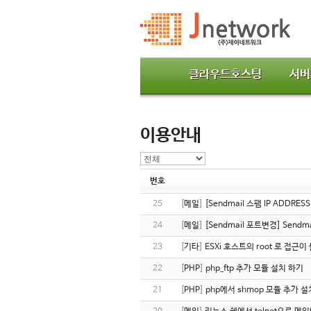
클라우드호스팅
서버
이용안내
번호
25
[
메일
]
[Sendmail 스팸 IP ADDRES
24
[
메일
]
[Sendmail 포트변경] Send
23
[
기타
]
ESXi 호스트의 root 로 접근
22
[
PHP
]
php_ftp 추가 모듈 설치 하기
21
[
PHP
]
php에서 shmop 모듈 추가 