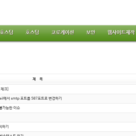
호스팅
호스팅
코로케이션
보안
웹사이트제작
제 목
S 체크]
mail에서 smtp 포트를 587포트로 변경하기
이 불가능한 이슈
설치하기