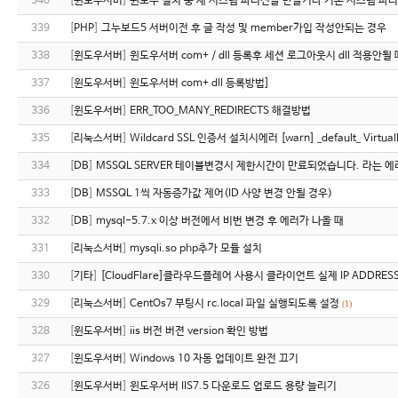
340
[
윈도우서버
]
윈도우 설치 중 새 시스템 파티션을 만들거나 기존 시스템 파티
339
[
PHP
]
그누보드5 서버이전 후 글 작성 및 member가입 작성안되는 경우
338
[
윈도우서버
]
윈도우서버 com+ / dll 등록후 세션 로그아웃시 dll 적용안될 
337
[
윈도우서버
]
윈도우서버 com+ dll 등록방법]
336
[
윈도우서버
]
ERR_TOO_MANY_REDIRECTS 해결방법
335
[
리눅스서버
]
Wildcard SSL 인증서 설치시에러 [warn] _default_ VirtualHo
334
[
DB
]
MSSQL SERVER 테이블변경시 제한시간이 만료되었습니다. 라는 
333
[
DB
]
MSSQL 1씩 자동증가값 제어(ID 사양 변경 안될 경우)
332
[
DB
]
mysql-5.7.x 이상 버전에서 비번 변경 후 에러가 나올 때
331
[
리눅스서버
]
mysqli.so php추가 모듈 설치
330
[
기타
]
[CloudFlare]클라우드플레어 사용시 클라이언트 실제 IP ADDRES
329
[
리눅스서버
]
CentOs7 부팅시 rc.local 파일 실행되도록 설정
(1)
328
[
윈도우서버
]
iis 버전 버젼 version 확인 방법
327
[
윈도우서버
]
Windows 10 자동 업데이트 완전 끄기
326
[
윈도우서버
]
윈도우서버 IIS7.5 다운로드 업로드 용량 늘리기