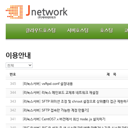
클라우드호스팅
서버호스팅
호스팅
이용안내
번호
제 목
345
[
리눅스서버
]
vsftpd.conf 설정내용
344
[
리눅스서버
]
리눅스 메인보드 교체후 네트워크 재설정
343
[
리눅스서버
]
SFTP 퍼미션 조정 및 chroot 설정으로 상위폴더 접근 제한하
342
[
리눅스서버
]
SFTP 접속만 가능한 계정 만들기]
341
[
리눅스서버
]
CentOS7.x 버전에서 최신 node.js 설치하기