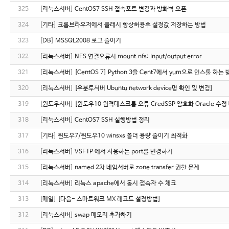
325
[
리눅스서버
]
CentOS7 SSH 접속포트 변경과 방화벽 오픈
324
[
기타
]
크롬브라우저에서 플래시 항상허용후 설정값 저장하는 방법
323
[
DB
]
MSSQL2008 로그 줄이기
322
[
리눅스서버
]
NFS 연결오류시 mount.nfs: Input/output error
321
[
리눅스서버
]
[CentOS 7] Python 3을 Cent7에서 yum으로 인스톨 하는
320
[
리눅스서버
]
[우분투서버 Ubuntu network device명 확인 및 변경]
319
[
윈도우서버
]
[윈도우10 원격데스크톱 오류 CredSSP 암호화 Oracle 수정
318
[
리눅스서버
]
CentOS7 SSH 실행방법 정리
317
[
기타
]
윈도우7/윈도우10 winsxs 폴더 용량 줄이기 최적화
316
[
리눅스서버
]
VSFTP 에서 사용하는 port를 변경하기
315
[
리눅스서버
]
named 2차 네임서버로 zone transfer 권한 문제
314
[
리눅스서버
]
리눅스 apache에서 동시 접속자 수 체크
313
[
메일
]
[다음- 스마트워크 MX 레코드 설정방법]
312
[
리눅스서버
]
swap 메모리 추가하기