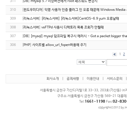
311
[
DB
]
mtysql 5.7 이상버전에서 root 패스워드 변경시
310
[
윈도우미디어
]
익명 사용자 인증 플러그 인 오류 때문에 Windows Medi
309
[
리눅스서버
]
[리눅스서버] [리눅스서버]CentOS-6.9 yum 오류날때
308
[
리눅스서버
]
vsFTPd 사용시 디렉토리 목록 조회가 안될때
307
[
DB
]
[mysql] mysql 덤프파일 복구시 에러시 - Got a packet bigger tha
306
[
PHP
]
사이트별 allow_url_fopen허용해 주기
1
2
회사소개
|
공지사항
|
이용안내
|
서비스문의
서울특별시 금천구 가산디지털1로 33-33, 203호(가산동) ㈜제
구주소:서울특별시 금천구 가산동 569-21 대륭테
1661-1198
02-830
Tel:
Fax:
copyright©2012 by Jn