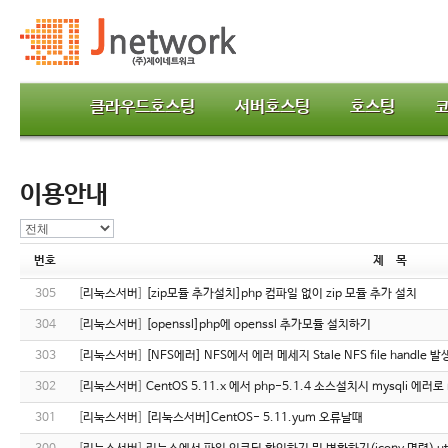
클라우드호스팅
서버호스팅
호스팅
이용안내
번호
제 목
305
[
리눅스서버
]
[zip모듈 추가설치]php 컴파일 없이 zip 모듈 추가 설치
304
[
리눅스서버
]
[openssl]php에 openssl 추가모듈 설치하기
303
[
리눅스서버
]
[NFS에러] NFS에서 에러 메세지 Stale NFS file handle
302
[
리눅스서버
]
CentOS 5.11.x 에서 php-5.1.4 소스설치시 mysqli 에러
301
[
리눅스서버
]
[리눅스서버]CentOS- 5.11.yum 오류날때