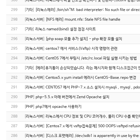
300
[
리눅스서버
]
리눅스에서 파일 인코딩 확인하기 및 변환하기(iconv 명령) utf-
299
[
기타
]
[리눅스에러] /bin/sh^M: bad interpreter: No such file or direc
298
[
리눅스서버
]
[NFS 에러] mount.nfs: Stale NFS file handle
297
[
기타
]
리눅스 named(bind) 설정 점검 사이트
296
[
리눅스서버
]
[php soap 모듈 추가 설치] - php 확장 모듈 설치
295
[
리눅스서버
]
centos7 에서 서비스(Vsftp) 시작 명령어 관련
294
[
리눅스서버
]
CentOS 7에서 부팅시 /etc/rc.local 파일 실행 시키는 방법
293
[
기타
]
[에러]휴지통이 손상되었습니다. 라는 메시지와 함께 디스크접근이 
292
[
리눅스서버
]
Centos5.x yum install 에러시 CentOS-Base.repo 변경
291
[
리눅스서버
]
CENTOS7 에서 PHP-7.x 소스 설치시 mysqli , mysql , p
290
[
PHP
]
php-5.5.x 아래 버전에서 Zend Opcache 설치
289
[
PHP
]
php7에서 opcache 사용하기
288
[
리눅스서버
]
리눅스에서 CPU 정보 및 CPU 코어개수, 물리 CPU 수를 확
287
[
리눅스서버
]
[Centos7.x 에서 vsftp접속문제] 500 OOPS:vsftpd:refusing 
286
[
리눅스서버
]
[디스크 포맷에러] /dev/sdb1 is apparently in use by the s