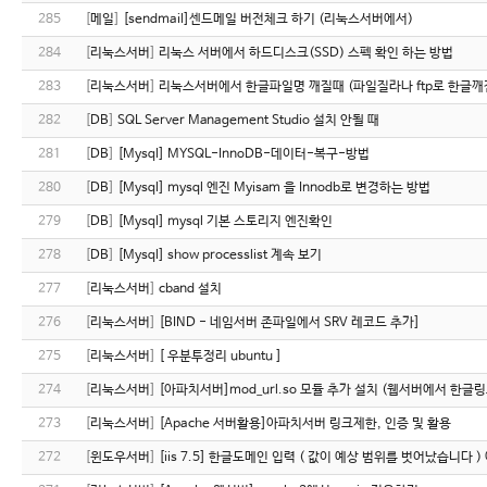
285
[
메일
]
[sendmail]센드메일 버전체크 하기 (리눅스서버에서)
284
[
리눅스서버
]
리눅스 서버에서 하드디스크(SSD) 스펙 확인 하는 방법
283
[
리눅스서버
]
리눅스서버에서 한글파일명 깨질때 (파일질라나 ftp로 한글깨
282
[
DB
]
SQL Server Management Studio 설치 안될 때
281
[
DB
]
[Mysql] MYSQL-InnoDB-데이터-복구-방법
280
[
DB
]
[Mysql] mysql 엔진 Myisam 을 Innodb로 변경하는 방법
279
[
DB
]
[Mysql] mysql 기본 스토리지 엔진확인
278
[
DB
]
[Mysql] show processlist 계속 보기
277
[
리눅스서버
]
cband 설치
276
[
리눅스서버
]
[BIND - 네임서버 존파일에서 SRV 레코드 추가]
275
[
리눅스서버
]
[ 우분투정리 ubuntu ]
274
[
리눅스서버
]
[아파치서버]mod_url.so 모듈 추가 설치 (웹서버에서 한글링
273
[
리눅스서버
]
[Apache 서버활용]아파치서버 링크제한, 인증 및 활용
272
[
윈도우서버
]
[iis 7.5] 한글도메인 입력 ( 값이 예상 범위를 벗어났습니다 