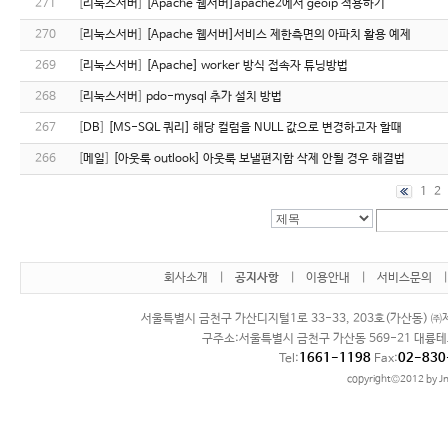
271
[
리눅스서버
]
[Apache 웹서버]apache2에서 geoip 적용하기
270
[
리눅스서버
]
[Apache 웹서버]서비스 제한측면의 아파치 활용 예제
269
[
리눅스서버
]
[Apache] worker 방식 접속자 튜닝방법
268
[
리눅스서버
]
pdo-mysql 추가 설치 방법
267
[
DB
]
[MS-SQL 쿼리] 해당 컬럼을 NULL 값으로 변경하고자 할때
266
[
메일
]
[아웃룩 outlook] 아웃룩 보낼편지함 삭제 안될 경우 해결법
1
2
회사소개
|
공지사항
|
이용안내
|
서비스문의
서울특별시 금천구 가산디지털1로 33-33, 203호(가산동) ㈜제
구주소:서울특별시 금천구 가산동 569-21 대륭테
1661-1198
02-830
Tel:
Fax:
copyright©2012 by Jn