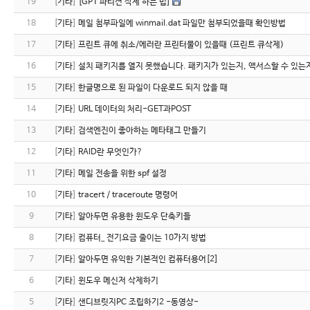
19
[
기타
]
[GPT 파티션 삭제 하는 법]
18
[
기타
]
메일 첨부파일에 winmail.dat 파일만 첨부되었을때 확인방법
17
[
기타
]
프린트 큐에 취소/에러란 프린터물이 있을때 (프린트 큐삭제)
16
[
기타
]
설치 패키지를 열지 못했습니다. 패키지가 있는지, 액서스할 수 있는
15
[
기타
]
한글명으로 된 파일이 다운로드 되지 않을 때
14
[
기타
]
URL 데이터의 처리-GET과POST
13
[
기타
]
검색엔진이 좋아하는 메타태그 만들기
12
[
기타
]
RAID란 무엇인가?
11
[
기타
]
메일 전송을 위한 spf 설정
10
[
기타
]
tracert / traceroute 명령어
9
[
기타
]
알아두면 유용한 윈도우 단축키들
8
[
기타
]
컴퓨터_ 전기요금 줄이는 10가지 방법
7
[
기타
]
알아두면 유익한 기본적인 컴퓨터용어[2]
6
[
기타
]
윈도우 메신저 삭제하기
5
[
기타
]
샌디브릿지PC 조립하기2 -동영상-