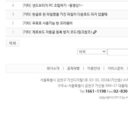
4
[
기타
]
샌드브리지 PC 조립하기 -동영상1-
3
[
기타
]
한글로 된 파일명을 가진 파일이 다운로드 되지 않을때
2
[
기타
]
무료로 사용가능 한 프리웨어
1
[
기타
]
제로보드 자동글 등록 방지 코드(링크참조)
회사소개
|
공지사항
|
이용안내
|
서비스문의
서울특별시 금천구 가산디지털1로 33-33, 203호(가산동) ㈜제
구주소:서울특별시 금천구 가산동 569-21 대륭테
1661-1198
02-830
Tel:
Fax:
copyright©2012 by Jn