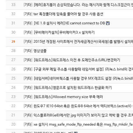
33
[
기타
]
[에러]휴지통이 손상되었습니다. 라는 메시지와 함께 디스크접근이 
32
[
기타
]
tar 특정폴더에 압축을 풀어야 할 경우 사용 옵션
31
[
기타
]
[XE 1.8 설치시 에러]XE cannot connect to DB
30
[
기타
]
[무비메이커설치]무비메이커3.x 설치하기
29
[
기타
]
2015년 개정된 사이트에서 전자세금계산서(국세청)를 발행시 설치해야
28
[
기타
]
영상샘플
27
[
기타
]
[워드프레스]워드프레스 이전 후 도메인주소(URL)변경하기
26
[
기타
]
[구글 외부 메일 주소를 사용할때 네임서버 설정] (리눅스 bind의 경
25
[
기타
]
[네임서버]네이버웍스를 사용할 경우 MX 레코드 설정 (리눅스 bind
24
[
기타
]
[워드프레스]영문으로 설치된 워드프레스 한글화 하기
23
[
기타
]
[워드프레스]Allowed memory size 부족 에러
22
[
기타
]
윈도우7 IE10 64bit 혹은 윈도우8 64bit 에서 엑티브엑스(activeX
21
[
기타
]
익스플로러8(ie8)에서만 jpg 이미지가 보이지 않고 엑박 뜰 경우 조
20
[
기타
]
xe 설치시 msg_safe_mode_ftp_needed 혹은 msg_ftp_mkdir_fai