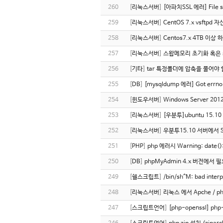
260
[
리눅스서버
]
[아파치SSL 에러] File s
259
[
리눅스서버
]
CentOS 7.x vsft
258
[
리눅스서버
]
Centos7.x 4TB 이
257
[
리눅스서버
]
스왑메모리 초기화 혹은 
256
[
기타
]
tar 특정폴더에 압축을 풀어야 
255
[
DB
]
[mysqldump 에러] Got errno
254
[
윈도우서버
]
Windows Server 20
253
[
리눅스서버
]
[우분투]ubuntu 15.
252
[
리눅스서버
]
우분투15.10 서버에서 S
251
[
PHP
]
php 에러시 Warning: date(): It
250
[
DB
]
phpMyAdmin 4.x 버전에서
249
[
쉘스크립트
]
/bin/sh^M: bad inter
248
[
리눅스서버
]
리눅스 에서 Apche / p
247
[
스크립트언어
]
[php-openssl] ph