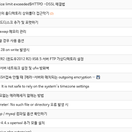
ize limit exceeded$HTTPD -DSSL 해결법
pd 자신의 홈디렉토리 상위폴더 접근막기
(2)
상 하드디스크 추가 및 포맷하기
swap 메모리 관리
할 경우 사용 옵션
 28 on write 발생시
12R2 (윈도우2012 R2) IIS8.5 서버 FTP 가상디렉토리 설정
10 서버 네트워크 설정 및 ufw 방화벽
SH접속 안될 때 [에러-서버와 매치되는 outgoing encryption …
 is not safe to rely on the system's timezone settings
 필요없는 에러메세지 없애는 방법
preter: No such file or directory 오류 발생 시
hp / mysql 컴파일 옵션 확인하기
p-4.4.x openssl 추가 모듈 설치