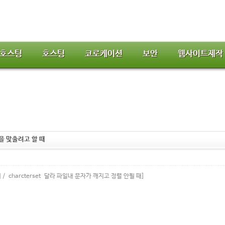
호스팅
호스팅
코로케이션
보안
웹사이트제작
 을 맞출려고 할 때
 / charcterset 달라 파일내 문자가 깨지고 정렬 안될 때]