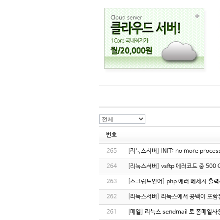
번호
265
[
리눅스서버
]
INIT: no more proce
264
[
리눅스서버
]
vsftp 에러코드 중 500 
263
[
스크립트언어
]
php 에러 메세지 출력하
262
[
리눅스서버
]
리눅스에서 공백이 포함
261
[
메일
]
리눅스 sendmail 로 폼메일사용시