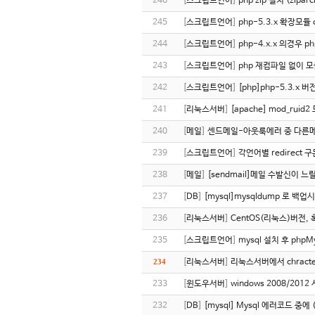
246
[
스크립트언어
]
php zip 설치 (ziparc
245
[
스크립트언어
]
php-5.3.x 확장모듈
244
[
스크립트언어
]
php-4.x.x 의경우 p
243
[
스크립트언어
]
php 재컴파일 없이 
242
[
스크립트언어
]
[php]php-5.3.x 버
241
[
리눅스서버
]
[apache] mod_ruid2 
240
[
메일
]
센드메일-아웃룩에러 중 다른메
239
[
스크립트언어
]
각언어별 redirect 구
238
[
메일
]
[sendmail]메일 수발신이 느
237
[
DB
]
[mysql]mysqldump 로 백업
236
[
리눅스서버
]
CentOS(리눅스)버전, 
235
[
스크립트언어
]
mysql 설치 후 php
234
[
리눅스서버
]
리눅스서버에서 chracte
233
[
윈도우서버
]
windows 2008/2012
232
[
DB
]
[mysql] Mysql 에러코드 중에 (