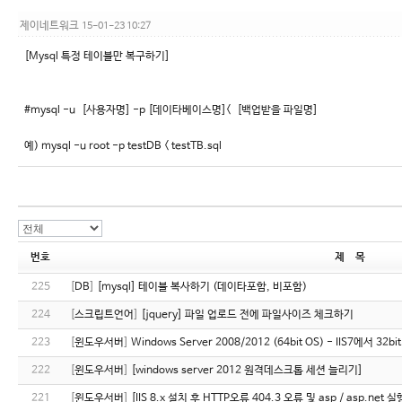
제이네트워크
15-01-23 10:27
[Mysql 특정 테이블만 복구하기]
#mysql -u [사용자명] -p [데이타베이스명]< [백업받을 파일명]
예) mysql -u root -p testDB < testTB.sql
번호
제 목
225
[
DB
]
[mysql] 테이블 복사하기 (데이타포함, 비포함)
224
[
스크립트언어
]
[jquery] 파일 업로드 전에 파일사이즈 체크하기
223
[
윈도우서버
]
Windows Server 2008/2012 (64bit OS) - IIS7에서 
222
[
윈도우서버
]
[windows server 2012 원격데스크톱 세션 늘리기]
221
[
윈도우서버
]
[IIS 8.x 설치 후 HTTP오류 404.3 오류 및 asp / asp.net 