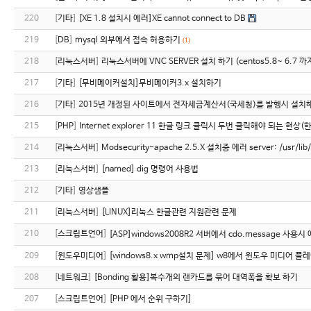
220
[
기타
]
[XE 1.8 설치시 에러]XE cannot connect to DB
219
[
DB
]
mysql 외부에서 접속 허용하기
(1)
218
[
리눅스서버
]
리눅스서버에 VNC SERVER 설치 하기 (centos5.8~ 6.7 
217
[
기타
]
[무비메이커설치]무비메이커3.x 설치하기
216
[
기타
]
2015년 개정된 사이트에서 전자세금계산서(국세청)를 발행시 설치해야
215
[
PHP
]
Internet explorer 11 한글 링크 클릭시 두번 클릭해야 되는 
214
[
리눅스서버
]
Modsecurity-apache 2.5.X 설치중 에러 server: /usr/lib/
213
[
리눅스서버
]
[named] dig 명령어 사용법
212
[
기타
]
영상샘플
211
[
리눅스서버
]
[LINUX]리눅스 한글관련 지원관련 문제
210
[
스크립트언어
]
[ASP]windows2008R2 서버에서 cdo.message 사용시 에
209
[
윈도우미디어
]
[windows8.x wmp설치 문제] w8에서 윈도우 미디어 플
208
[
네트워크
]
[Bonding 활용]복수개의 랜카드를 묶어 대역폭을 확보 하기
207
[
스크립트언어
]
[PHP 에서 순위 구하기]