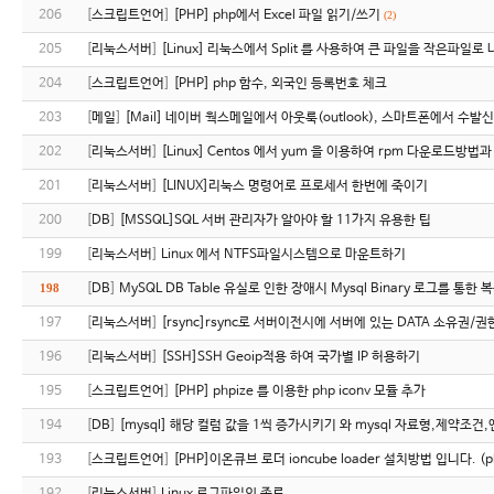
206
[
스크립트언어
]
[PHP] php에서 Excel 파일 읽기/쓰기
(2)
205
[
리눅스서버
]
[Linux] 리눅스에서 Split 를 사용하여 큰 파일을 작은파일로
204
[
스크립트언어
]
[PHP] php 함수, 외국인 등록번호 체크
203
[
메일
]
[Mail] 네이버 웍스메일에서 아웃룩(outlook), 스마트폰에서 수발
202
[
리눅스서버
]
[Linux] Centos 에서 yum 을 이용하여 rpm 다운로드방법
201
[
리눅스서버
]
[LINUX]리눅스 명령어로 프로세서 한번에 죽이기
200
[
DB
]
[MSSQL]SQL 서버 관리자가 알아야 할 11가지 유용한 팁
199
[
리눅스서버
]
Linux 에서 NTFS파일시스템으로 마운트하기
198
[
DB
]
MySQL DB Table 유실로 인한 장애시 Mysql Binary 로그를 통한 
197
[
리눅스서버
]
[rsync]rsync로 서버이전시에 서버에 있는 DATA 소유권/권
196
[
리눅스서버
]
[SSH]SSH Geoip적용 하여 국가별 IP 허용하기
195
[
스크립트언어
]
[PHP] phpize 를 이용한 php iconv 모듈 추가
194
[
DB
]
[mysql] 해당 컬럼 값을 1씩 증가시키기 와 mysql 자료형,제약조건
193
[
스크립트언어
]
[PHP]이온큐브 로더 ioncube loader 설치방법 입니다. (p