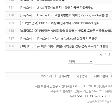
192
[
리눅스서버
]
Linux 로그파일의 종류
191
[
리눅스서버
]
Linux 파일시스템 디버깅을 이용한 파일복구법
190
[
리눅스서버
]
Apache / httpd 설치방법의 차이 (prefork, worker방식)
189
[
스크립트언어
]
PHP 5.3 이상 버전에서의 Zend Optimizer 설치
188
[
스크립트언어
]
PHP에서 엑셀파일을 생성할 수 있도록 도와주는 클래스입니
187
[
리눅스서버
]
[리눅스서버 - ftp] vsftpd.conf 설정의 기본 옵션
186
[
DB
]
[DB]mysql에서 외부 디비를 커넥션할 경우 접속 속도가 느려질때
1
2
회사소개
|
공지사항
|
이용안내
|
서비스문의
서울특별시 금천구 가산디지털1로 33-33, 203호(가산동) ㈜제
구주소:서울특별시 금천구 가산동 569-21 대륭테
1661-1198
02-830
Tel:
Fax:
copyright©2012 by Jn